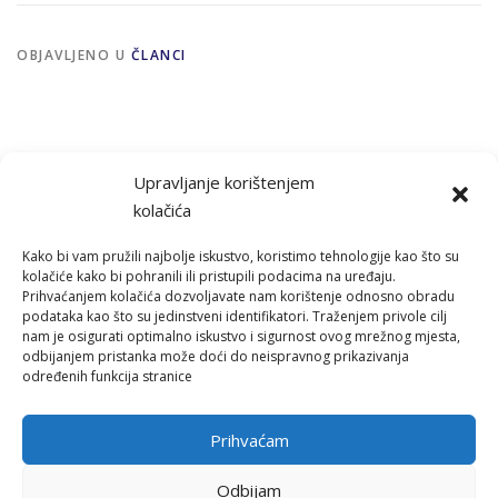
OBJAVLJENO U
ČLANCI
Upravljanje korištenjem
kolačića
Kako bi vam pružili najbolje iskustvo, koristimo tehnologije kao što su
kolačiće kako bi pohranili ili pristupili podacima na uređaju.
Prihvaćanjem kolačića dozvoljavate nam korištenje odnosno obradu
podataka kao što su jedinstveni identifikatori. Traženjem privole cilj
nam je osigurati optimalno iskustvo i sigurnost ovog mrežnog mjesta,
Izradu web stranice sufinancirala je Europska unija iz Europskog
odbijanjem pristanka može doći do neispravnog prikazivanja
socijalnog fonda.
određenih funkcija stranice
Sadržaj web stranice isključiva je odgovornost Svjetskog saveza
mladih Hrvatska.
Prihvaćam
www.strukturnifondovi.hr
www.esf.hr
Odbijam