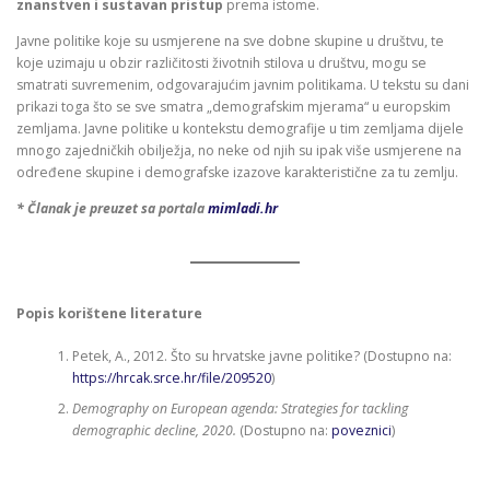
znanstven i sustavan pristup
prema istome.
Javne politike koje su usmjerene na sve dobne skupine u društvu, te
koje uzimaju u obzir različitosti životnih stilova u društvu, mogu se
smatrati suvremenim, odgovarajućim javnim politikama. U tekstu su dani
prikazi toga što se sve smatra „demografskim mjerama“ u europskim
zemljama. Javne politike u kontekstu demografije u tim zemljama dijele
mnogo zajedničkih obilježja, no neke od njih su ipak više usmjerene na
određene skupine i demografske izazove karakteristične za tu zemlju.
* Članak je preuzet sa portala
mimladi.hr
Popis korištene literature
Petek, A., 2012. Što su hrvatske javne politike? (Dostupno na:
https://hrcak.srce.hr/file/209520
)
Demography on European agenda: Strategies for tackling
demographic decline, 2020.
(Dostupno na:
poveznici
)