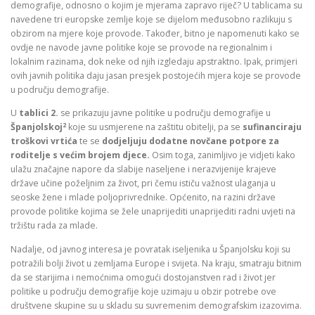
demografije, odnosno o kojim je mjerama zapravo riječ? U tablicama su
navedene tri europske zemlje koje se dijelom međusobno razlikuju s
obzirom na mjere koje provode. Također, bitno je napomenuti kako se
ovdje ne navode javne politike koje se provode na regionalnim i
lokalnim razinama, dok neke od njih izgledaju apstraktno. Ipak, primjeri
ovih javnih politika daju jasan presjek postojećih mjera koje se provode
u području demografije.
U
tablici 2.
se prikazuju javne politike u području demografije u
2
Španjolskoj
koje su usmjerene na zaštitu obitelji, pa se
sufinanciraju
troškovi vrtića
te se
dodjeljuju dodatne novčane potpore za
roditelje s većim brojem djece.
Osim toga, zanimljivo je vidjeti kako
ulažu značajne napore da slabije naseljene i nerazvijenije krajeve
države učine poželjnim za život, pri čemu ističu važnost ulaganja u
seoske žene i mlade poljoprivrednike. Općenito, na razini države
provode politike kojima se žele unaprijediti unaprijediti radni uvjeti na
tržištu rada za mlade.
Nadalje, od javnog interesa je povratak iseljenika u Španjolsku koji su
potražili bolji život u zemljama Europe i svijeta. Na kraju, smatraju bitnim
da se starijima i nemoćnima omogući dostojanstven rad i život jer
politike u području demografije koje uzimaju u obzir potrebe ove
društvene skupine su u skladu su suvremenim demografskim izazovima.