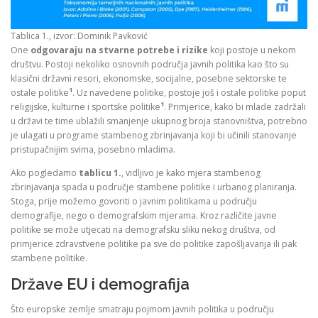
Tablica 1., izvor: Dominik Pavković
One
odgovaraju na stvarne potrebe i rizike
koji postoje u nekom
društvu. Postoji nekoliko osnovnih područja javnih politika kao što su
klasični državni resori, ekonomske, socijalne, posebne sektorske te
1
ostale politike
. Uz navedene politike, postoje još i ostale politike poput
1
religijske, kulturne i sportske politike
. Primjerice, kako bi mlade zadržali
u državi te time ublažili smanjenje ukupnog broja stanovništva, potrebno
je ulagati u programe stambenog zbrinjavanja koji bi učinili stanovanje
pristupačnijim svima, posebno mladima.
Ako pogledamo
tablicu 1.
, vidljivo je kako mjera stambenog
zbrinjavanja spada u područje stambene politike i urbanog planiranja.
Stoga, prije možemo govoriti o javnim politikama u području
demografije, nego o demografskim mjerama. Kroz različite javne
politike se može utjecati na demografsku sliku nekog društva, od
primjerice zdravstvene politike pa sve do politike zapošljavanja ili pak
stambene politike.
Države EU i demografija
Što europske zemlje smatraju pojmom javnih politika u području