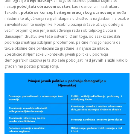
demografije u
Njemačkoj
, a mogu se istaknuti politike kojima se
nastoji
poboljšati obrazovni sustav
, kao i osnovnu infrastrukturu.
Također,
potiče se koncept višegeneracijskog stanovanja
među
mladima te uključivanja ranjivih skupina u društvo, s naglaskom na osobe
s invaliditetom te useljenike. Posebnu pažnju države uživaju obitelji s
većim brojem djece jer je usklađivanje rada i obiteljskog života u
današnjem društvu sve teže ostvariti. Osim toga, odlazak iz seoskih
područja smatraju ozbiljnim problemom, pa čine mnogo napora da
takve okoline čine privlačnim za građane, a najviše za mlade.
Specifičnost Njemačke u kontekstu javnih politika u području
demografskih izazova je ta što žele poboljšati
rad javnih službi
kako bi
građanima postao pristupačniji.