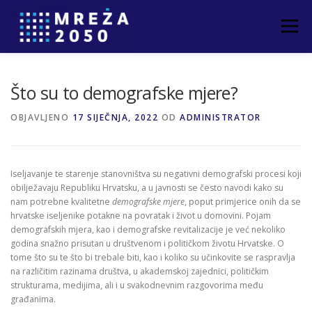
Izbornik
POČETNA
O PROJEKTU
PARTNERI
Što su to demografske mjere?
OBJAVLJENO
17 SIJEČNJA, 2022
OD
ADMINISTRATOR
NOVOSTI
ČLANCI
KONTAKT
Iseljavanje te starenje stanovništva su negativni demografski procesi koji
obilježavaju Republiku Hrvatsku, a u javnosti se često navodi kako su
nam potrebne kvalitetne
demografske mjere
, poput primjerice onih da se
hrvatske iseljenike potakne na povratak i život u domovini. Pojam
demografskih mjera, kao i demografske revitalizacije je već nekoliko
godina snažno prisutan u društvenom i političkom životu Hrvatske. O
tome što su te što bi trebale biti, kao i koliko su učinkovite se raspravlja
na različitim razinama društva, u akademskoj zajednici, političkim
strukturama, medijima, ali i u svakodnevnim razgovorima među
građanima.