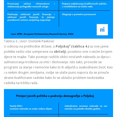
Tablica 3., izvor: Dominik Pavković
2
U odnosu na prethodne države, u
Poljskoj
(tablica 4.)
su ove javne
politike nešto više usmjerene na
obitelji
, posebno one s većim brojem
djece te majke. Tako postoje različiti oblici novčanih naknada za djecu i
sufinanciranja troškova za vrtić i školovanje. Isto tako, provode se
programi za starije i nemoćne kako bi ih uključili u svakodnevni život. Kao
i u nekim drugim zemljama, ovdje se ulaže puno napora da se privuče
strane kvalificirane radnike kako bi se ublažio problem nedostatka
radnika na tržištu rada.