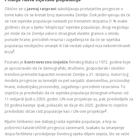
Obično se u
javnoj raspravi
sukobljavaju proturječne prognoze o
tome kako će se kretati broj stanovnika Zemlje. Dok jedni vjeruju da će
se rast svjetske populacije nastaviti po trenutnim stopama (1 % svake
godine) i da je u tijeku “eksplozija” svjetske populacije, drugi negoduju
jer misle da će Zemlja uskoro dosegnuti vlastite granice u smislu
ponude hrane, prirodnih resursa i zagađenja te da će se svjetska
populacija neizbježno smanjiti ili čak nestati uslijed niza nekontroliranih
2
kriza
.
Poznato je
kontroverzno izvješće
Rimskog kluba iz 1972. godine koje
je upozoravalo da će demografski, društveni, gospodarski i okolišni
trendovi premašiti kapacitet nosivosti Zemlje u 21. stoljeću. Autori tog
modela prognoze su temeljili na pet varijabli: stanovništvu, proizvodnji
hrane, industrijskoj proizvodnji, zagađenju i prirodnim resursima. To
izvješće je predviđalo da će svjetska populacija dosegnuti vrhunac od
11 milijardi ljudi u 2050. godini. UN-ove projekcije su, pak, predvidjele za
50 godina kasnije. Ipak, pokazalo se da je do 2025. godine to izvješće
2
predviđalo sličan rast populacije kao i UN-ove projekcije
.
Ključni čimbenici sve slabijeg rasta svjetske populacije, a koji su
pobornici katastrofičnih prognoza zanemarili, svakako su smanjenje
stopa fertiliteta i produljenje životnog vijeka diljem svijeta, što se veže