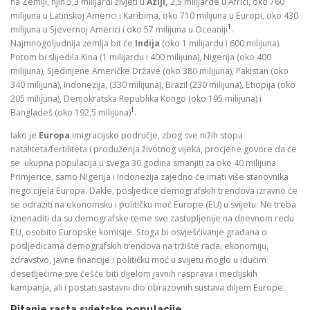
na Zemlji, njih 5,3 milijardi živjeti u
Aziji,
2,5 milijarde u Africi, oko 760
milijuna u Latinskoj Americi i Karibima, oko 710 milijuna u Europi, oko 430
1
milijuna u Sjevernoj Americi i oko 57 milijuna u Oceaniji
.
Najmnogoljudnija zemlja bit će
Indija
(oko 1 milijardu i 600 milijuna).
Potom bi slijedila Kina (1 milijardu i 400 milijuna), Nigerija (oko 400
milijuna), Sjedinjene Američke Države (oko 380 milijuna), Pakistan (oko
340 milijuna), Indonezija, (330 milijuna), Brazil (230 milijuna), Etiopija (oko
205 milijuna), Demokratska Republika Kongo (oko 195 milijuna) i
1
Bangladeš (oko 192,5 milijuna)
.
Iako je
Europa
imigracijsko područje, zbog sve nižih stopa
nataliteta/fertiliteta i produženja životnog vijeka, procjene govore da će
se ukupna populacija u svega 30 godina smanjiti za oko 40 milijuna.
Primjerice, samo Nigerija i Indonezija zajedno će imati više stanovnika
nego cijela Europa. Dakle, posljedice demografskih trendova izravno će
se odraziti na ekonomsku i političku moć Europe (EU) u svijetu. Ne treba
iznenaditi da su demografske teme sve zastupljenije na dnevnom redu
EU, osobito Europske komisije. Stoga bi osvješćivanje građana o
posljedicama demografskih trendova na tržište rada, ekonomiju,
zdravstvo, javne financije i političku moć u svijetu moglo u idućim
desetljećima sve češće biti dijelom javnih rasprava i medijskih
kampanja, ali i postati sastavni dio obrazovnih sustava diljem Europe.
Pitanje rasta svjetske populacije