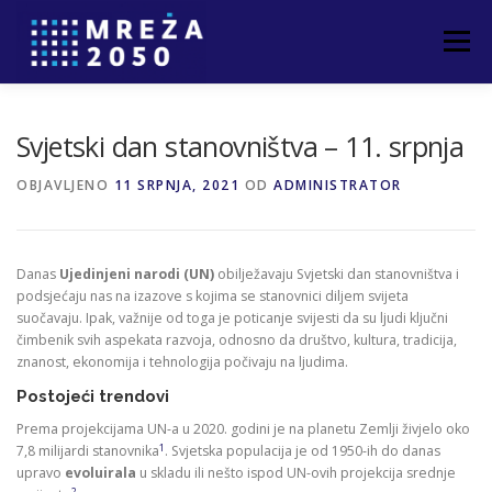
Izbornik
POČETNA
O PROJEKTU
PARTNERI
Svjetski dan stanovništva – 11. srpnja
OBJAVLJENO
11 SRPNJA, 2021
OD
ADMINISTRATOR
NOVOSTI
ČLANCI
KONTAKT
Danas
Ujedinjeni narodi (UN)
obilježavaju Svjetski dan stanovništva i
podsjećaju nas na izazove s kojima se stanovnici diljem svijeta
suočavaju. Ipak, važnije od toga je poticanje svijesti da su ljudi ključni
čimbenik svih aspekata razvoja, odnosno da društvo, kultura, tradicija,
znanost, ekonomija i tehnologija počivaju na ljudima.
Postojeći trendovi
Prema projekcijama UN-a u 2020. godini je na planetu Zemlji živjelo oko
1
7,8 milijardi stanovnika
. Svjetska populacija je od 1950-ih do danas
upravo
evoluirala
u skladu ili nešto ispod UN-ovih projekcija srednje
2