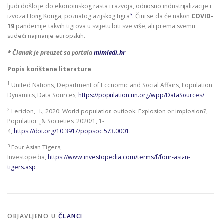
ljudi došlo je do ekonomskog rasta i razvoja, odnosno industrijalizacije i
3
izvoza Hong Konga, poznatog azijskog tigra
. Čini se da će nakon
COVID-
19
pandemije takvih tigrova u svijetu biti sve više, ali prema svemu
sudeći najmanje europskih.
* Članak je preuzet sa portala
mimladi.hr
Popis korištene literature
1
United Nations, Department of Economic and Social Affairs, Population
Dynamics, Data Sources,
https://population.un.org/wpp/DataSources/
2
Leridon, H., 2020: World population outlook: Explosion or implosion?,
Population ˛& Societies, 2020/1, 1-
4,
https://doi.org/10.3917/popsoc.573.0001
.
3
Four Asian Tigers,
Investopedia,
https://www.investopedia.com/terms/f/four-asian-
tigers.asp
OBJAVLJENO U
ČLANCI