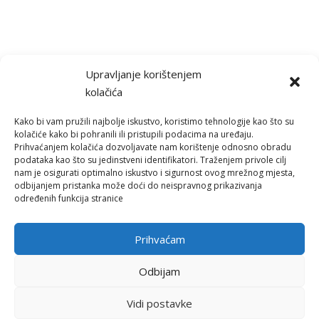
Upravljanje korištenjem
kolačića
Kako bi vam pružili najbolje iskustvo, koristimo tehnologije kao što su
kolačiće kako bi pohranili ili pristupili podacima na uređaju.
Prihvaćanjem kolačića dozvoljavate nam korištenje odnosno obradu
podataka kao što su jedinstveni identifikatori. Traženjem privole cilj
nam je osigurati optimalno iskustvo i sigurnost ovog mrežnog mjesta,
Izradu web stranice sufinancirala je Europska unija iz Europskog
odbijanjem pristanka može doći do neispravnog prikazivanja
socijalnog fonda.
određenih funkcija stranice
Sadržaj web stranice isključiva je odgovornost Svjetskog saveza
mladih Hrvatska.
Prihvaćam
www.strukturnifondovi.hr
www.esf.hr
Odbijam
Vidi postavke
Svjetski savez mladih Hrvatska (C) 2021. Sva prava zadržana