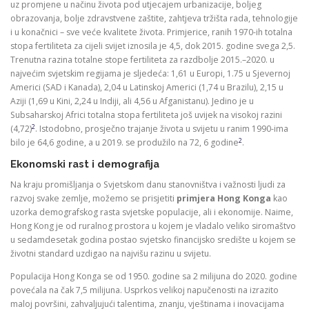
uz promjene u načinu života pod utjecajem urbanizacije, boljeg
obrazovanja, bolje zdravstvene zaštite, zahtjeva tržišta rada, tehnologije
i u konačnici – sve veće kvalitete života. Primjerice, ranih 1970-ih totalna
stopa fertiliteta za cijeli svijet iznosila je 4,5, dok 2015. godine svega 2,5.
Trenutna razina totalne stope fertiliteta za razdbolje 2015.–2020. u
najvećim svjetskim regijama je sljedeća: 1,61 u Europi, 1.75 u Sjevernoj
Americi (SAD i Kanada), 2,04 u Latinskoj Americi (1,74 u Brazilu), 2,15 u
Aziji (1,69 u Kini, 2,24 u Indiji, ali 4,56 u Afganistanu). Jedino je u
Subsaharskoj Africi totalna stopa fertiliteta još uvijek na visokoj razini
2
(4,72)
. Istodobno, prosječno trajanje života u svijetu u ranim 1990-ima
2
bilo je 64,6 godine, a u 2019. se produžilo na 72, 6 godine
.
Ekonomski rast i demografija
Na kraju promišljanja o Svjetskom danu stanovništva i važnosti ljudi za
razvoj svake zemlje, možemo se prisjetiti
primjera Hong Konga
kao
uzorka demografskog rasta svjetske populacije, ali i ekonomije. Naime,
Hong Kong je od ruralnog prostora u kojem je vladalo veliko siromaštvo
u sedamdesetak godina postao svjetsko financijsko središte u kojem se
životni standard uzdigao na najvišu razinu u svijetu.
Populacija Hong Konga se od 1950. godine sa 2 milijuna do 2020. godine
povećala na čak 7,5 milijuna. Usprkos velikoj napučenosti na izrazito
maloj površini, zahvaljujući talentima, znanju, vještinama i inovacijama