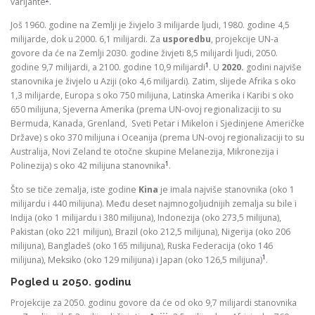
varijante
.
Još 1960. godine na Zemlji je živjelo 3 milijarde ljudi, 1980. godine 4,5
milijarde, dok u 2000. 6,1 milijardi. Za
usporedbu
, projekcije UN-a
govore da će na Zemlji 2030. godine živjeti 8,5 milijardi ljudi, 2050.
1
godine 9,7 milijardi, a 2100. godine 10,9 milijardi
. U
2020.
godini najviše
stanovnika je živjelo u Aziji (oko 4,6 milijardi). Zatim, slijede Afrika s oko
1,3 milijarde, Europa s oko 750 milijuna, Latinska Amerika i Karibi s oko
650 milijuna, Sjeverna Amerika (prema UN-ovoj regionalizaciji to su
Bermuda, Kanada, Grenland, Sveti Petar i Mikelon i Sjedinjene Američke
Države) s oko 370 milijuna i Oceanija (prema UN-ovoj regionalizaciji to su
Australija, Novi Zeland te otočne skupine Melanezija, Mikronezija i
1
Polinezija) s oko 42 milijuna stanovnika
.
Što se tiče zemalja, iste godine
Kina
je imala najviše stanovnika (oko 1
milijardu i 440 milijuna). Među deset najmnogoljudnijih zemalja su bile i
Indija (oko 1 milijardu i 380 milijuna), Indonezija (oko 273,5 milijuna),
Pakistan (oko 221 milijun), Brazil (oko 212,5 milijuna), Nigerija (oko 206
milijuna), Bangladeš (oko 165 milijuna), Ruska Federacija (oko 146
1
milijuna), Meksiko (oko 129 milijuna) i Japan (oko 126,5 milijuna)
.
Pogled u 2050. godinu
Projekcije za 2050. godinu govore da će od oko 9,7 milijardi stanovnika