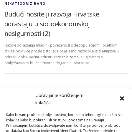
NEKATEGORIZIRANO
Budući nositelji razvoja Hrvatske
odrastaju u socioekonomskoj
nesigurnosti (2)
Izazovi odrastanja mladih i povezanost s depopulacijom Početkom
druge polovice prošlog stoljeća prijelazno razdoblje iz djetinjstva u
odraslu dob u većini industrijaliziranih zemalja uglavnom su
obilježavala tri ključna životna događaja: završetak …
Upravljanje korištenjem
kolačića
Kako bi vam pružili najbolje iskustvo, koristimo tehnologije kao što su
kolačiće kako bi pohranili ili pristupili podacima na uređaju.
Prihvaćanjem kolačića dozvoljavate nam korištenje odnosno obradu
podataka kao što su jedinstveni identifikatori. Traženjem privole cilj