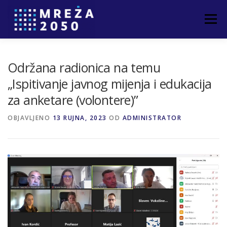
Izbornik
POČETNA
O PROJEKTU
PARTNERI
Održana radionica na temu
„Ispitivanje javnog mijenja i edukacija
za anketare (volontere)”
NOVOSTI
ČLANCI
KONTAKT
OBJAVLJENO
13 RUJNA, 2023
OD
ADMINISTRATOR