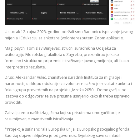
U utorak 12. rujna 2023. godine održali smo Radionicu ispitivanje javnog
mijenja i Edukaciju za anketare (volontere) putem Zoom aplikacije.
Mag. psych. Tomislav Bunjevac, stručni suradnik na Odsjeku za
psihologiju Filozofskog fakulteta u Zagrebu, prezentirao je kako
formalno i strukturno pripremiti istraživanje javnog mnijenja, ali i kako
interpretirati rezultate.
Dr.sc. Aleksandar Vukić, znanstveni suradnik Instituta za migracije i
narodnosti, u sklopu edukacije za volontere sažeo je rezultate anketa i
fokus grupa provedenih na projektu „Mreža 2050 – Demografija, od
izazova do odgovora” te sve prisutne usmjerio kako ih treba ispravno
provoditi.
Zahvaljujemo naših izlagačima koji su prisutnima omogućili bolje
razumijevanje znanstvenih istraživanja.
*Projekt je sufinancirala Europska unija iz Europskog socijalnog fonda.
Sadržaj objave isključiva je odgovornost Svjetskog saveza mladih