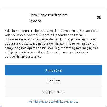
Upravljanje korištenjem
kolačića
Kako bi vam pružili najbolje iskustvo, koristimo tehnologije kao što su
kolačiće kako bi pohranili ili pristupili podacima na uređaju.
Prihvaćanjem kolačića dozvoljavate nam korištenje odnosno obradu
podataka kao što su jedinstveni identifikatori. Traženjem privole cilj
nam je osigurati optimalno iskustvo i sigurnost ovog mrežnog mjesta,
Izradu web stranice sufinancirala je Europska unija iz Europskog
odbijanjem pristanka može doći do neispravnog prikazivanja
socijalnog fonda.
određenih funkcija stranice
Sadržaj web stranice isključiva je odgovornost Svjetskog saveza
mladih Hrvatska.
Prihvaćam
www.strukturnifondovi.hr
www.esf.hr
Odbijam
Vidi postavke
Svjetski savez mladih Hrvatska (C) 2021. Sva prava zadržana
Politika privatnosti
Politika privatnosti