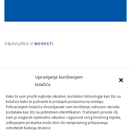
OBJAVLJENO U
NOVOSTI
Upravljanje korištenjem
kolačića
Kako bi vam pružili najbolje iskustvo, koristimo tehnologije kao što su
kolačiće kako bi pohranili ili pristupili podacima na uređaju.
Prihvaćanjem kolačića dozvoljavate nam korištenje odnosno obradu
podataka kao što su jedinstveni identifikatori. Traženjem privole cilj
nam je osigurati optimalno iskustvo i sigurnost ovog mrežnog mjesta,
Izradu web stranice sufinancirala je Europska unija iz Europskog
odbijanjem pristanka može doći do neispravnog prikazivanja
socijalnog fonda.
određenih funkcija stranice