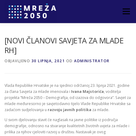
Izbornik
POČETNA
O PROJEKTU
PARTNERI
[NOVI ČLANOVI SAVJETA ZA MLADE
RH]
NOVOSTI
ČLANCI
KONTAKT
OBJAVLJENO
30 LIPNJA, 2021
OD
ADMINISTRATOR
Vlada Republike Hrvatske je na sjednici održanoj 23. lipnja 2021. godine
za člana Savjeta za mlade imenovala i
Ivana Majstorića
, voditelja
projekta “Mreža 2050 – Demografija, od izazova do odgovora”. Savjet za
mlade međuresorno je savjetodavno tijelo Vlade Republike Hrvatske sa
zadaćom sudjelovanja u
razvoju javnih politika
za mlade.
U svom djelovanju stavit će naglasak na javne politike iz područja
demografije, odnosno na stvaranje kvalitetnih životnih uvjeta za mlade i
prilika za njihov cjeloviti razvoj u društvu. Nastavak je ovog