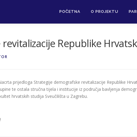
POČETNA
O PROJEKTU
PAR
revitalizacije Republike Hrvats
TOR
acrta prijedloga Strategije demografske revitalizacije Republike Hrva
ine te ostala stručna tijela i institucije iz područja bavljenja demog
kultet hrvatskih studija Sveučilišta u Zagrebu.
!