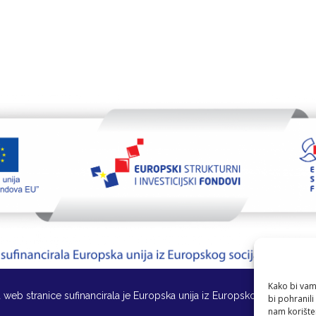
Kako bi vam 
 web stranice sufinancirala je Europska unija iz Europskog socijalnog
bi pohranili
nam korište