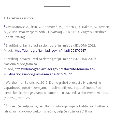
Literatura i izvori
1
Gvozdanović, A., Ilišin, V., Adamović, M., Potočnik, D., Baketa, N., Kovačić,
M., 2019: Istraživanje mladih u Hrvatskoj 2018./2019.. Zagreb, Friedrich
Ebertt Stiftung.
2
Središnji državni ured za demografiju i mlade (SDUDM), 2022:
Mladi,
https://demografijaimladi.gov.hr/mladi-5987/5987
3
Središnji državni ured za demografiju i mlade (SDUDM), 2022:
Nacionalni program za
mlade,
https://demografijaimladi.gov.hr/istaknute-teme/mladi-
4064/nacionalni-program-za-mlade-4072/4072
4
Wertheimer-Baletić, A., 2017: Demografski procesi u Hrvatskoj i u
zapadnoeuropskim zemljama – razlike, sličnosti i specifičnosti, Rad
Hrvatske akademije znanosti i umjetnosti. Razred za društvene znanosti,
(529=52), str. 1-28.
5
Što se tiče iseljavanja, rezultati istraživanja koje je Institut za društvena
istraživanja proveo tijekom siječnja, veljače i ožujka 2018. na