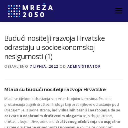
Izbornik
POČETNA
O PROJEKTU
PARTNERI
Budući nositelji razvoja Hrvatske
odrastaju u socioekonomskoj
nesigurnosti (1)
NOVOSTI
ČLANCI
KONTAKT
OBJAVLJENO
7 LIPNJA, 2022
OD
ADMINISTRATOR
Mladi su budući nositelji razvoja Hrvatske
Mladi se tijekom odrastanja susreću s brojnim izazovima. Proces
preuzimanja trajnih društvenih uloga koji prati njihovo odrastanje pod
utjecajem je, s jedne strane,
individualnih težnji i nastojanja da se
ostvare u odabranim društvenim ulogama
te, s druge strane,
društva u kojem žive, odnosno
društvenog očekivanja da uspješno
usvoje društvene vrijednosti i ponašanja
kojima će doprinijeti