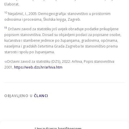
Elaborat.
10
Nejašmić, I., 2005: Demogeografija: stanovništvo u prostornim
odnosima i procesima, Školska knjiga, Zagreb.
11
Državni zavod za statistiku još uvijek obrađuje podatke prikupljene
popisom stanovništva. Dosad su objavljeni podaci za popisane osobe,
kućanstva i stambene jedinice po županijama, gradovima, općinama,
naseljima i gradskih četvrtima Grada Zagreba te stanovništvo prema
starosti i spolu po županijama.
Državni zavod za statistiku (DZS), 2022: Arhiva, Popis stanovništva
12
2001,
https://web.dzs.hr/arhiva.htm
OBJAVLJENO U
ČLANCI
Upravljanje korištenjem