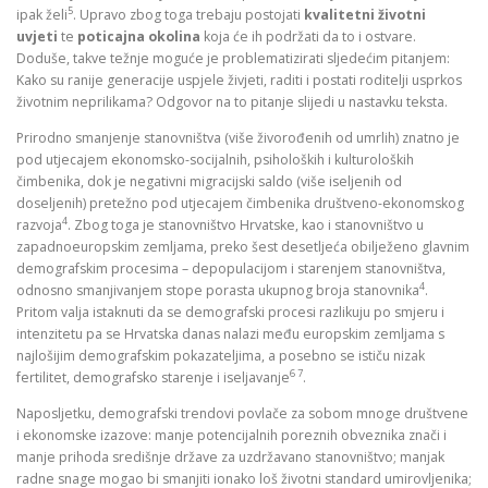
5
ipak želi
. Upravo zbog toga trebaju postojati
kvalitetni životni
uvjeti
te
poticajna okolina
koja će ih podržati da to i ostvare.
Doduše, takve težnje moguće je problematizirati sljedećim pitanjem:
Kako su ranije generacije uspjele živjeti, raditi i postati roditelji usprkos
životnim neprilikama? Odgovor na to pitanje slijedi u nastavku teksta.
Prirodno smanjenje stanovništva (više živorođenih od umrlih) znatno je
pod utjecajem ekonomsko-socijalnih, psiholoških i kulturoloških
čimbenika, dok je negativni migracijski saldo (više iseljenih od
doseljenih) pretežno pod utjecajem čimbenika društveno-ekonomskog
4
razvoja
. Zbog toga je stanovništvo Hrvatske, kao i stanovništvo u
zapadnoeuropskim zemljama, preko šest desetljeća obilježeno glavnim
demografskim procesima – depopulacijom i starenjem stanovništva,
4
odnosno smanjivanjem stope porasta ukupnog broja stanovnika
.
Pritom valja istaknuti da se demografski procesi razlikuju po smjeru i
intenzitetu pa se Hrvatska danas nalazi među europskim zemljama s
najlošijim demografskim pokazateljima, a posebno se ističu nizak
6 7
fertilitet, demografsko starenje i iseljavanje
.
Naposljetku, demografski trendovi povlače za sobom mnoge društvene
i ekonomske izazove: manje potencijalnih poreznih obveznika znači i
manje prihoda središnje države za uzdržavano stanovništvo; manjak
radne snage mogao bi smanjiti ionako loš životni standard umirovljenika;