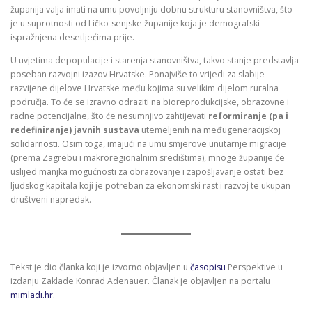
županija valja imati na umu povoljniju dobnu strukturu stanovništva, što
je u suprotnosti od Ličko-senjske županije koja je demografski
ispražnjena desetljećima prije.
U uvjetima depopulacije i starenja stanovništva, takvo stanje predstavlja
poseban razvojni izazov Hrvatske. Ponajviše to vrijedi za slabije
razvijene dijelove Hrvatske među kojima su velikim dijelom ruralna
područja. To će se izravno odraziti na bioreprodukcijske, obrazovne i
radne potencijalne, što će nesumnjivo zahtijevati
reformiranje (pa i
redefiniranje) javnih sustava
utemeljenih na međugeneracijskoj
solidarnosti. Osim toga, imajući na umu smjerove unutarnje migracije
(prema Zagrebu i makroregionalnim središtima), mnoge županije će
uslijed manjka mogućnosti za obrazovanje i zapošljavanje ostati bez
ljudskog kapitala koji je potreban za ekonomski rast i razvoj te ukupan
društveni napredak.
Tekst je dio članka koji je izvorno objavljen u
časopisu
Perspektive u
izdanju Zaklade Konrad Adenauer. Članak je objavljen na portalu
mimladi.hr.