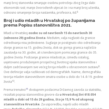
manji broj stanovnika smanjuje osobnu potrošnju zbog čega slabi
ekonomski rast; manje živorođenih utjecat će i na manji broj učenika,
8
odnosno smanjenje broja nastavnika, profesora, itd.
Broj i udio mladih u Hrvatskoj po županijama
prema Popisu stanovništva 2021.
Mladi u Hrvatskoj
osobe su od navršenih 15 do navršenih 30
(odnosno 29) godina života
. Međutim, valja naglasiti da granice
određivanja nisu jedinstvene. Suglasje je postignuto oko određivanja
donje granice na 15. godinu života, dok se gornja granica najčešće
zaustavlja na 30. godini, ali s tendencijom pomicanja granice do 35.
godine života. Podizanje granice mladosti je, između ostalog,
uvjetovano produženjem prosječnog životnog vijeka stanovništva i
9
duljim zadržavanjem sve većeg broja mladih u obrazovnom sustavu
.
Ove definicije valja razlikovati od demografskih. Naime, demografska
teorija mladim stanovništvom smatra osobe u dobi do 14. ili 19. godine
10
života
.
11
Prema trenutno
dostupnim podacima Državnog zavoda za statistiku,
rezultati popisa stanovništva govore da
u Hrvatskoj živi 618.054
mladih u dobi od 15 do 29 godina, što je 15,9 % od ukupnog
stanovništva Hrvatske
. Za usporedbu, najviši udio mladih