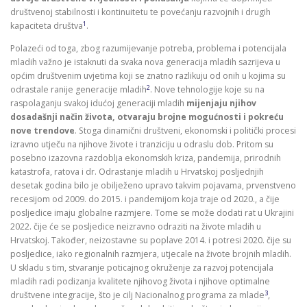
društvenoj stabilnosti i kontinuitetu te povećanju razvojnih i drugih
1
kapaciteta društva
.
Polazeći od toga, zbog razumijevanje potreba, problema i potencijala
mladih važno je istaknuti da svaka nova generacija mladih sazrijeva u
općim društvenim uvjetima koji se znatno razlikuju od onih u kojima su
2
odrastale ranije generacije mladih
. Nove tehnologije koje su na
raspolaganju svakoj idućoj generaciji mladih
mijenjaju njihov
dosadašnji način života, otvaraju brojne mogućnosti i pokreću
nove trendove
. Stoga dinamični društveni, ekonomski i politički procesi
izravno utječu na njihove živote i tranziciju u odraslu dob. Pritom su
posebno izazovna razdoblja ekonomskih kriza, pandemija, prirodnih
katastrofa, ratova i dr. Odrastanje mladih u Hrvatskoj posljednjih
desetak godina bilo je obilježeno upravo takvim pojavama, prvenstveno
recesijom od 2009. do 2015. i pandemijom koja traje od 2020., a čije
posljedice imaju globalne razmjere. Tome se može dodati rat u Ukrajini
2022. čije će se posljedice neizravno odraziti na živote mladih u
Hrvatskoj. Također, neizostavne su poplave 2014. i potresi 2020. čije su
posljedice, iako regionalnih razmjera, utjecale na živote brojnih mladih.
U skladu s tim, stvaranje poticajnog okruženje za razvoj potencijala
mladih radi podizanja kvalitete njihovog života i njihove optimalne
3
društvene integracije, što je cilj Nacionalnog programa za mlade
,