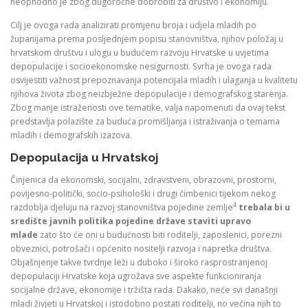
neophodno je zbog dugoročne dobrobiti za društvo i ekonomiju.
Cilj je ovoga rada analizirati promjenu broja i udjela mladih po
županijama prema posljednjem popisu stanovništva, njihov položaj u
hrvatskom društvu i ulogu u budućem razvoju Hrvatske u uvjetima
depopulacije i socioekonomske nesigurnosti. Svrha je ovoga rada
osvijestiti važnost prepoznavanja potencijala mladih i ulaganja u kvalitetu
njihova života zbog neizbježne depopulacije i demografskog starenja.
Zbog manje istraženosti ove tematike, valja napomenuti da ovaj tekst
predstavlja polazište za buduća promišljanja i istraživanja o temama
mladih i demografskih izazova.
Depopulacija u Hrvatskoj
Činjenica da ekonomski, socijalni, zdravstveni, obrazovni, prostorni,
povijesno-politički, socio-psihološki i drugi čimbenici tijekom nekog
4
razdoblja djeluju na razvoj stanovništva pojedine zemlje
trebala bi u
središte javnih politika pojedine države staviti upravo
mlade
zato što će oni u budućnosti biti roditelji, zaposlenici, porezni
obveznici, potrošači i općenito nositelji razvoja i napretka društva.
Objašnjenje takve tvrdnje leži u duboko i široko rasprostranjenoj
depopulaciji Hrvatske koja ugrožava sve aspekte funkcioniranja
socijalne države, ekonomije i tržišta rada. Dakako, neće svi današnji
mladi živjeti u Hrvatskoj i istodobno postati roditelji, no većina njih to