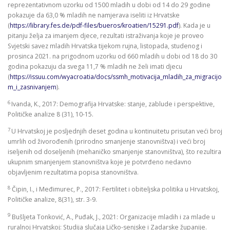
reprezentativnom uzorku od 1500 mladih u dobi od 14 do 29 godine
pokazuje da 63,0 % mladih ne namjerava iseliti iz Hrvatske
(
https://library.fes.de/pdf-files/bueros/kroatien/15291.pdf
). Kada je u
pitanju želja za imanjem djece, rezultati istraživanja koje je proveo
Svjetski savez mladih Hrvatska tijekom rujna, listopada, studenog i
prosinca 2021. na prigodnom uzorku od 660 mladih u dobi od 18 do 30
godina pokazuju da svega 11,7 % mladih ne želi imati djecu
(
https://issuu.com/wyacroatia/docs/ssmh_motivacija_mladih_za_migracijo
m_i_zasnivanjem
).
6
Ivanda, K., 2017: Demografija Hrvatske: stanje, zablude i perspektive,
Političke analize 8 (31), 10-15.
7
U Hrvatskoj je posljednjih deset godina u kontinuitetu prisutan veći broj
umrlih od živorođenih (prirodno smanjenje stanovništva) i veći broj
iseljenih od doseljenih (mehaničko smanjenje stanovništva), što rezultira
ukupnim smanjenjem stanovništva koje je potvrđeno nedavno
objavljenim rezultatima popisa stanovništva.
8
Čipin, I., i Međimurec, P., 2017: Fertilitet i obiteljska politika u Hrvatskoj,
Političke analize, 8(31), str. 3-9.
9
Bušljeta Tonković, A., Puđak, J., 2021: Organizacije mladih i za mlade u
ruralnoj Hrvatskoj: Studija slučaja Ličko-senjske i Zadarske županije.