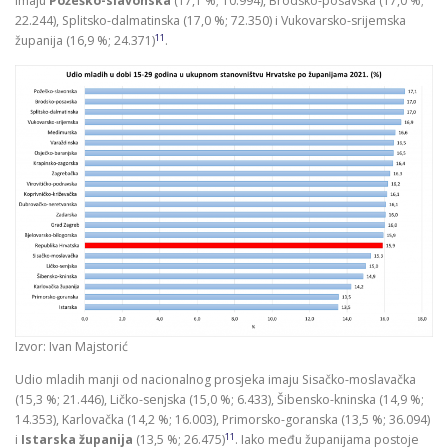
imaju
Požeško-slavonska
(17,1 %; 10.994), Brodsko-posavska (17,0 %;
22.244), Splitsko-dalmatinska (17,0 %; 72.350) i Vukovarsko-srijemska
11
županija (16,9 %; 24.371)
.
Izvor: Ivan Majstorić
Udio mladih manji od nacionalnog prosjeka imaju Sisačko-moslavačka
(15,3 %; 21.446), Ličko-senjska (15,0 %; 6.433), Šibensko-kninska (14,9 %;
14.353), Karlovačka (14,2 %; 16.003), Primorsko-goranska (13,5 %; 36.094)
11
i
Istarska županija
(13,5 %; 26.475)
. Iako među županijama postoje