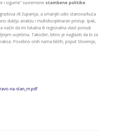
ave i sigurne” suvremene
stambene politike
.
radova /ili županija, a smanjiti udio stanova/kuća
o dublju analizu i multidisciplinaran pristup. Ipak,
 način da im lokalna ili regionalna vlast ponudi
jim uvjetima. Također, bitno je naglasiti da bi za
praksa. Posebno onih nama bližih, poput Slovenije,
ravo-na-stan_m.pdf