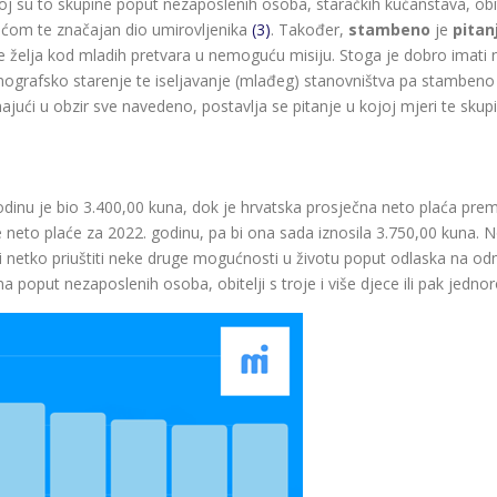
skoj su to skupine poput nezaposlenih osoba, staračkih kućanstava, obitel
ćom te značajan dio umirovljenika
(3)
. Također,
stambeno
je
pitan
se želja kod mladih pretvara u nemoguću misiju. Stoga je dobro imati 
ografsko starenje te iseljavanje (mlađeg) stanovništva pa stambeno p
ući u obzir sve navedeno, postavlja se pitanje u kojoj mjeri te sku
odinu je bio 3.400,00 kuna, dok je hrvatska prosječna neto plaća pr
neto plaće za 2022. godinu, pa bi ona sada iznosila 3.750,00 kuna. N
i netko priuštiti neke druge mogućnosti u životu poput odlaska na odmo
poput nezaposlenih osoba, obitelji s troje i više djece ili pak jednorod