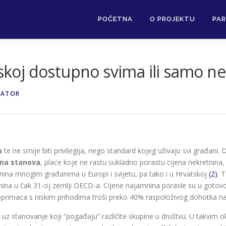
POČETNA
O PROJEKTU
PAR
tskoj dostupno svima ili samo n
RATOR
a
te ne smije biti privilegija, nego standard kojeg uživaju svi građani.
ena stanova
, plaće koje ne rastu sukladno porastu cijena nekretni
nina mnogim građanima u Europi i svijetu, pa tako i u Hrvatskoj
(2).
Ta
etnina u čak 31-oj zemlji OECD-a. Cijene najamnina porasle su u go
jmoprimaca s niskim prihodima troši preko 40% raspoloživog dohotka 
 uz stanovanje koji “pogađaju” različite skupine u društvu. U takvim o