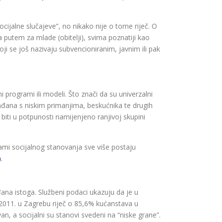
cijalne slučajeve”, no nikako nije o tome riječ. O
putem za mlade (obitelji), svima poznatiji kao
koji se još nazivaju subvencioniranim, javnim ili pak
i programi ili modeli. Što znači da su univerzalni
ađana s niskim primanjima, beskućnika te drugih
biti u potpunosti namijenjeno ranjivoj skupini
ami socijalnog stanovanja sve više postaju
)
.
ana istoga. Službeni podaci ukazuju da je u
2011. u Zagrebu riječ o 85,6% kućanstava u
an, a socijalni su stanovi svedeni na “niske grane”.