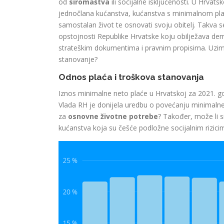
od
siromaštva
ili socijalne isključenosti. U Hrvat
jednočlana kućanstva, kućanstva s minimalnom pla
samostalan život te osnovati svoju obitelj. Takva 
opstojnosti Republike Hrvatske koju obilježava dem
strateškim dokumentima i pravnim propisima. Uzimaj
stanovanje?
Odnos plaća i troškova stanovanja
Iznos minimalne neto plaće u Hrvatskoj za 2021. g
Vlada RH je donijela uredbu o povećanju minimalne 
za
osnovne životne potrebe
? Također, može li s
kućanstva koja su češće podložne socijalnim rizicima 