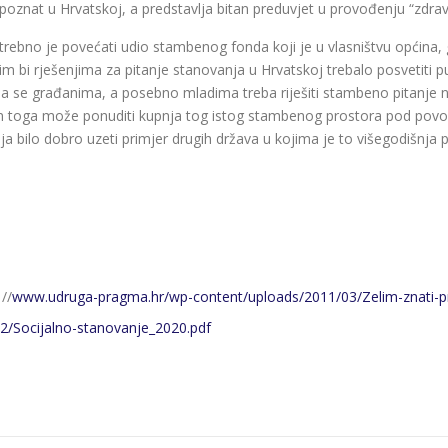
poznat u Hrvatskoj, a predstavlja bitan preduvjet u provođenju “zdr
rebno je povećati udio stambenog fonda koji je u vlasništvu općina, g
im bi rješenjima za pitanje stanovanja u Hrvatskoj trebalo posvetiti pun
da se građanima, a posebno mladima treba riješiti stambeno pitanje na
 toga može ponuditi kupnja tog istog stambenog prostora pod povoljni
a bilo dobro uzeti primjer drugih država u kojima je to višegodišnja 
//
www.udruga-pragma.hr/wp-content/uploads/2011/03/Zelim-znati-p
2/Socijalno-stanovanje_2020.pdf