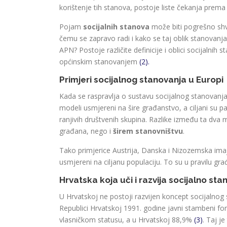
korištenje tih stanova, postoje liste čekanja prem
Pojam
socijalnih stanova
može biti pogrešno shva
čemu se zapravo radi i kako se taj oblik stanovanj
APN? Postoje različite definicije i oblici socijalnih 
općinskim stanovanjem
(2).
Primjeri socijalnog stanovanja u Europi
Kada se raspravlja o sustavu socijalnog stanovanja, 
modeli usmjereni na šire građanstvo, a ciljani su 
ranjivih društvenih skupina. Razlike između ta dva
građana, nego i
širem stanovništvu
.
Tako primjerice Austrija, Danska i Nizozemska ima
usmjereni na ciljanu populaciju. To su u pravilu gr
Hrvatska koja uči i razvija socijalno st
U Hrvatskoj ne postoji razvijen koncept socijalnog
Republici Hrvatskoj 1991. godine javni stambeni f
vlasničkom statusu, a u Hrvatskoj 88,9%
(3)
. Taj j