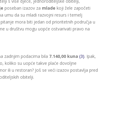
ji s više djece, jednoroditeljske obitelji,
je
poseban izazov za
mlade
koji žele započeti
na umu da su mladi razvojni resurs i temelj
itanje mora biti jedan od prioritetnih područja u
pine u društvu mogu uopće ostvarivati pravo na
ema zadnjim podacima bila
7.140,00 kuna
(3)
. Ipak,
o, koliko su uopće takve plaće dovoljne
r ili u restoran? Još se veći izazov postavlja pred
iteljskih obitelji.