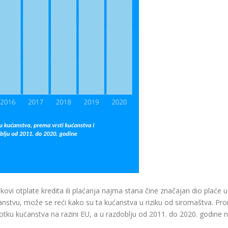
škovi otplate kredita ili plaćanja najma stana čine značajan dio plaće
nstvu, može se reći kako su ta kućanstva u riziku od siromaštva. Pr
ku kućanstva na razini EU, a u razdoblju od 2011. do 2020. godine n