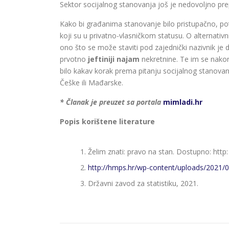
Sektor socijalnog stanovanja još je nedovoljno pre
Kako bi građanima stanovanje bilo pristupačno, pot
koji su u privatno-vlasničkom statusu. O alternativn
ono što se može staviti pod zajednički nazivnik je 
prvotno
jeftiniji najam
nekretnine. Te im se nakon
bilo kakav korak prema pitanju socijalnog stanovanj
Češke ili Mađarske.
* Članak je preuzet sa portala
mimladi.hr
Popis korištene literature
Želim znati: pravo na stan. Dostupno: http: 
http://hmps.hr/wp-content/uploads/2021/0
Državni zavod za statistiku, 2021.