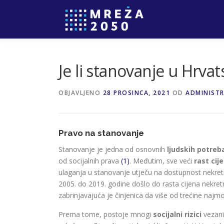
Je li stanovanje u Hrva
OBJAVLJENO
28 PROSINCA, 2021
OD
ADMINIST
Pravo na stanovanje
Stanovanje je jedna od osnovnih
ljudskih potreb
od socijalnih prava
(1)
. Međutim, sve veći
rast cij
ulaganja u stanovanje utječu na dostupnost nekret
2005. do 2019. godine došlo do rasta cijena nekr
zabrinjavajuća je činjenica da više od trećine na
Prema tome, postoje mnogi
socijalni rizici
vezani