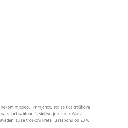
 u nekom mjesecu. Primjerice, što se tiče troškova
omatrajući
tablicu. 1
, vidljivo je kako
troškovi
avedeni su se troškovi kretali u rasponu od 20 %