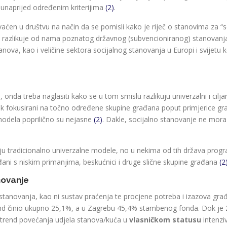
a unaprijed određenim kriterijima
(2)
.
ćen u društvu na način da se pomisli kako je riječ o stanovima za “so
a razlikuje od nama poznatog državnog (subvencioniranog) stanovanja 
stanova, kao i veličine sektora socijalnog stanovanja u Europi i svijetu 
onda treba naglasiti kako se u tom smislu razlikuju univerzalni i ciljan
pak fokusirani na točno određene skupine građana poput primjerice gr
 modela poprilično su nejasne
(2)
. Dakle, socijalno stanovanje ne mora 
ju tradicionalno univerzalne modele, no u nekima od tih država progr
ađani s niskim primanjima, beskućnici i druge slične skupine građana
(2
anovanje
 stanovanja, kao ni sustav praćenja te procjene potreba i izazova građ
ond činio ukupno 25,1%, a u Zagrebu 45,4% stambenog fonda. Dok je 
e trend povećanja udjela stanova/kuća u
vlasničkom statusu
intenziv