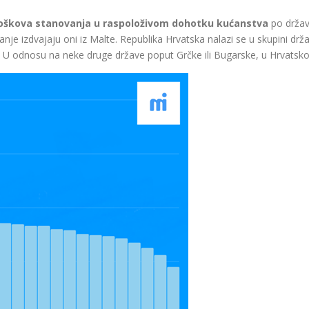
roškova stanovanja u raspoloživom dohotku
kućanstva
po držav
nje izdvajaju oni iz Malte. Republika Hrvatska nalazi se u skupini drž
U odnosu na neke druge države poput Grčke ili Bugarske, u Hrvatskoj 