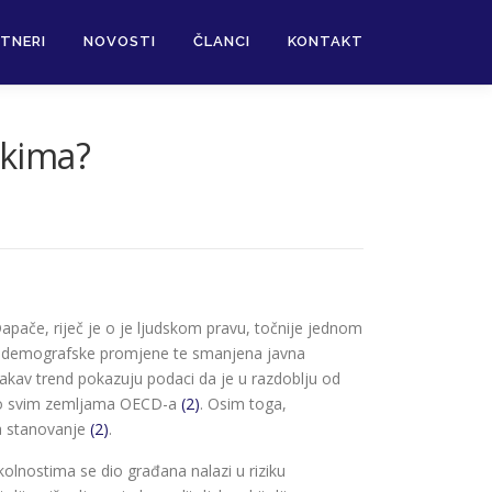
TNERI
NOVOSTI
ČLANCI
KONTAKT
ekima?
 Dapače, riječ je o je ljudskom pravu, točnije jednom
na, demografske promjene te smanjena javna
kav trend pokazuju podaci da je u razdoblju od
tovo svim zemljama OECD-a
(2)
. Osim toga,
na stanovanje
(2)
.
kolnostima se dio građana nalazi u riziku